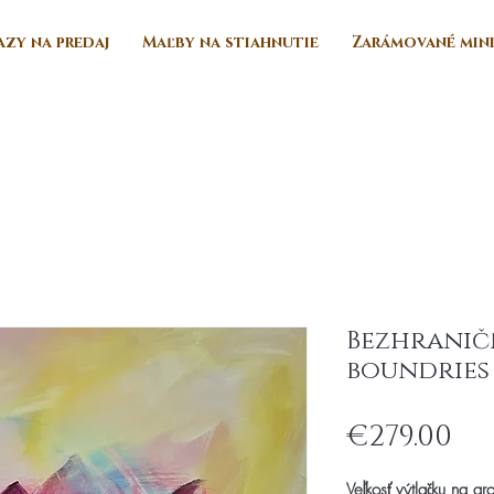
zy na predaj
Maľby na stiahnutie
Zarámované min
Bezhranič
boundries
Pr
€279.00
Veľkosť výtlačku na ar