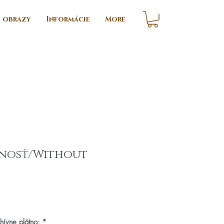
i obrazy
Informácie
More
nosť/Without
ice
chívne plátno:
*