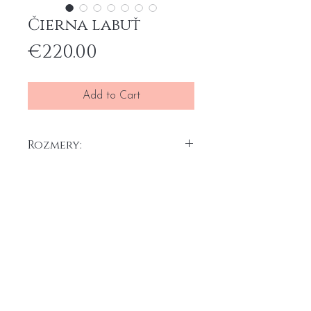
Čierna labuť
Price
€220.00
Add to Cart
Rozmery:
20 x 80 cm x 2 ks
Akryl na plátne, 2025
Maľby je možné umiestniť vertikálne
Home
General terms and conditions
alebo horizontálne.
Portfolio
Withdrawal form
About
me
Complaint form
Contact
Transport price list
Personal Data