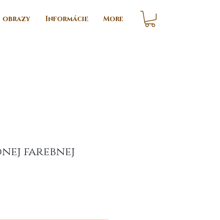
i obrazy
Informácie
More
dnej farebnej
e