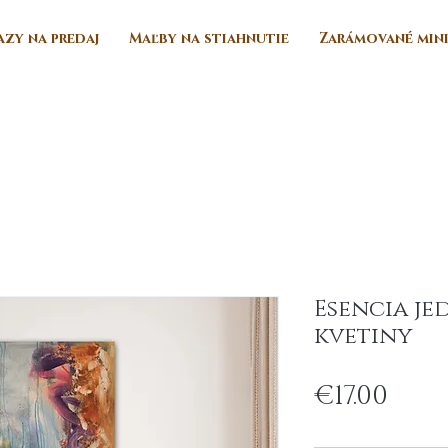
zy na predaj
Maľby na stiahnutie
Zarámované min
Esencia je
kvetiny
Pric
€17.00