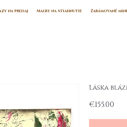
zy na predaj
Maľby na stiahnutie
Zarámované min
Láska bláz
Pri
€155.00