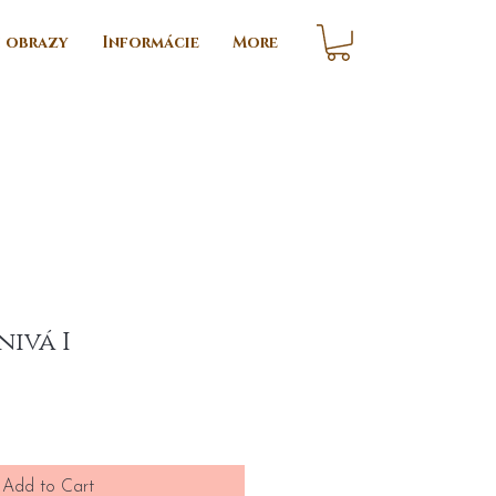
i obrazy
Informácie
More
nivá I
ce
Add to Cart