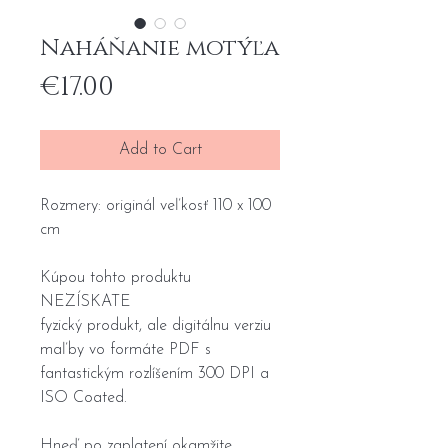
Naháňanie motýľa
Price
€17.00
Add to Cart
Rozmery: originál veľkosť 110 x 100
cm
Kúpou tohto produktu
NEZÍSKATE
fyzický produkt, ale digitálnu verziu
maľby vo formáte PDF s
fantastickým rozlíšením 300 DPI a
ISO Coated.
Hneď po zaplatení okamžite