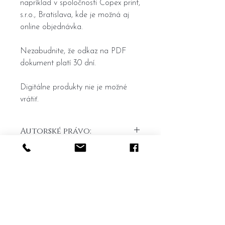
napríklad v spoločnosti Copex print,
s.r.o., Bratislava, kde je možná aj
online objednávka.
Nezabudnite, že odkaz na PDF
dokument platí 30 dní.
Digitálne produkty nie je možné
vrátiť.
Autorské právo:
Upozorňujem, že na všetky maľby sa
vzťahuje autorské právo, ktoré chráni
práva autora na originálne dielo.
Home
General terms and conditions
Akékoľvek reprodukovanie, distribúcia
Portfolio
Withdrawal form
alebo zmena týchto malieb bez
predchádzajúceho súhlasu autora je
About
me
Complaint form
zakázané.
Contact
Transport price list