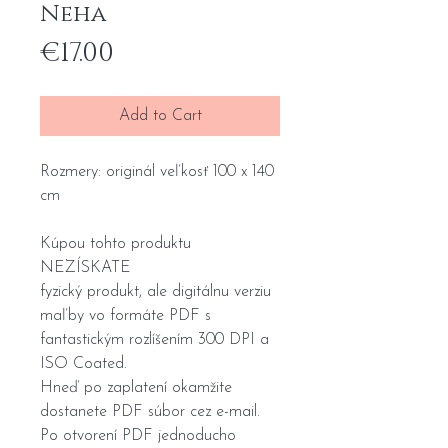
Neha
Price
€17.00
Add to Cart
Rozmery: originál veľkosť 100 x 140
cm
Kúpou tohto produktu
NEZÍSKATE
fyzický produkt, ale digitálnu verziu
maľby vo formáte PDF s
fantastickým rozlíšením 300 DPI a
ISO Coated.
Hneď po zaplatení okamžite
dostanete PDF súbor cez e-mail.
Po otvorení PDF jednoducho