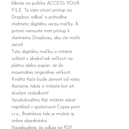
kliknite na políčko ACCESS YOUR
FILE. To vám otvorí prístup na
Dropbox, odkiaľ si pohodlne
stiahnete digitálnu verziu maľby. A
pritom nemusíte mať prístup k
vlastnému Dropboxu, aby ste mohli
začať!
Túto digitálnu maľbu si môžete
vytlačiť v akejkoľvek veľkosti na
plátno alebo papier, až do
maximálnej originálnej veľkosti.
Kvalita tlače bude závisieť od vašej
tlačiarne, takže si môžete byť istí
skvelým výsledkom!
Vysokokvalitnú tlač môžete získať
napríklad v spoločnosti Copex print,
s.r.o., Bratislava, kde je možná aj
online objednávka.
Nezabudnite, že odkaz na PDF