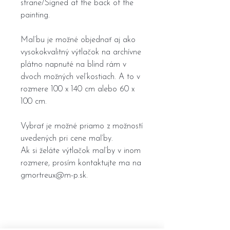
strane/Signed at the back of the
painting.
Maľbu je možné objednať aj ako
vysokokvalitný výtlačok na archívne
plátno napnuté na blind rám v
dvoch možných veľkostiach. A to v
rozmere 100 x 140 cm alebo 60 x
100 cm.
Vybrať je možné priamo z možností
uvedených pri cene maľby.
Ak si želáte výtlačok maľby v inom
rozmere, prosím kontaktujte ma na
gmortreux@m-p.sk.
Home
General terms and conditions
Portfolio
Withdrawal form