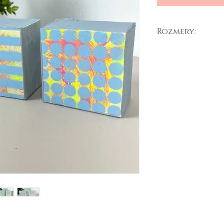
Rozmery:
10 x 10 x 4 cm x 3 ks
Akryl na 3D plátne, 2
Maľby je možné umiest
Háčik je k objednávke 