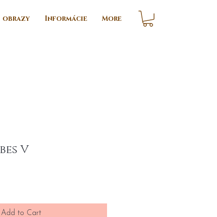
i obrazy
Informácie
More
bes V
ce
Add to Cart