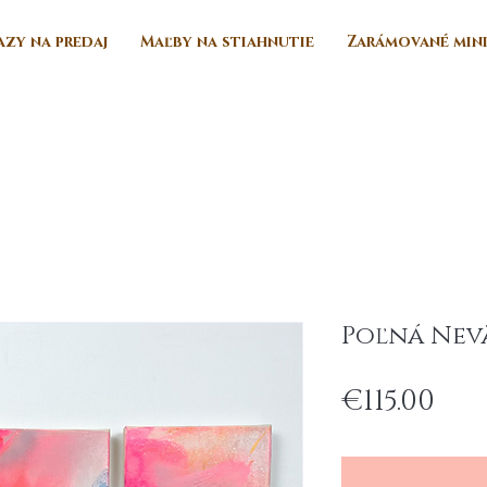
zy na predaj
Maľby na stiahnutie
Zarámované min
Poľná Nevä
Pri
€115.00