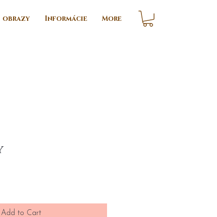
i obrazy
Informácie
More
y
ce
Add to Cart