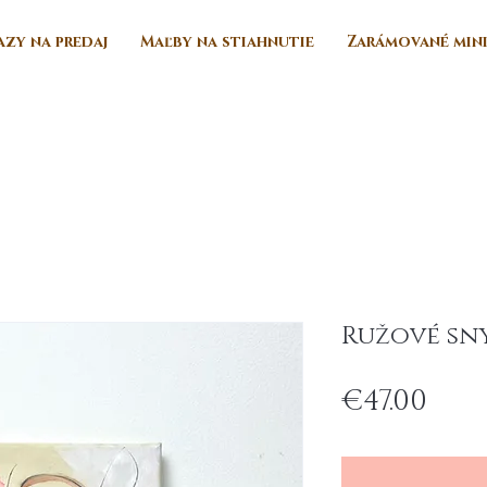
zy na predaj
Maľby na stiahnutie
Zarámované min
Ružové sn
Pri
€47.00