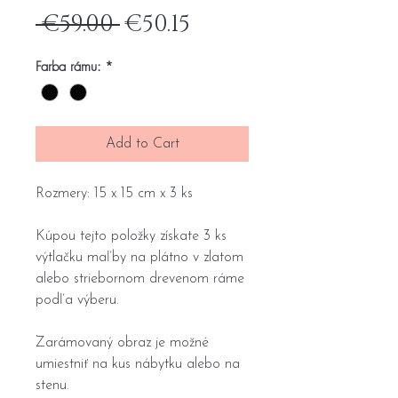
Regular
Sale
 €59.00 
€50.15
Price
Price
Farba rámu:
*
Add to Cart
Rozmery: 15 x 15 cm x 3 ks
Kúpou tejto položky získate 3 ks
výtlačku maľby na plátno v zlatom
alebo striebornom drevenom ráme
podľa výberu.
Zarámovaný obraz je možné
umiestniť na kus nábytku alebo na
stenu.