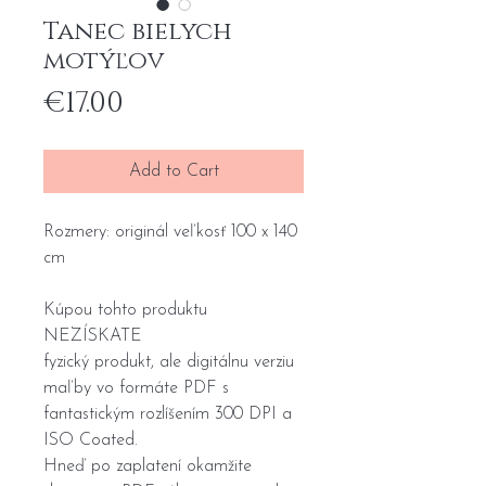
Tanec bielych
motýľov
Price
€17.00
Add to Cart
Rozmery: originál veľkosť 100 x 140
cm
Kúpou tohto produktu
NEZÍSKATE
fyzický produkt, ale digitálnu verziu
maľby vo formáte PDF s
fantastickým rozlíšením 300 DPI a
ISO Coated.
Hneď po zaplatení okamžite