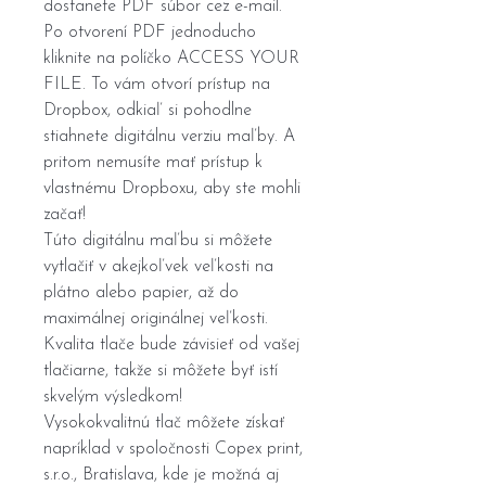
dostanete PDF súbor cez e-mail.
Po otvorení PDF jednoducho
kliknite na políčko ACCESS YOUR
FILE. To vám otvorí prístup na
Dropbox, odkiaľ si pohodlne
stiahnete digitálnu verziu maľby. A
pritom nemusíte mať prístup k
vlastnému Dropboxu, aby ste mohli
začať!
Túto digitálnu maľbu si môžete
vytlačiť v akejkoľvek veľkosti na
plátno alebo papier, až do
maximálnej originálnej veľkosti.
Kvalita tlače bude závisieť od vašej
tlačiarne, takže si môžete byť istí
skvelým výsledkom!
Vysokokvalitnú tlač môžete získať
napríklad v spoločnosti Copex print,
s.r.o., Bratislava, kde je možná aj