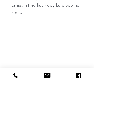
umiestniť na kus nábytku alebo na
stenu.
Home
General terms and conditions
Portfolio
Withdrawal form
About
me
Complaint form
Contact
Transport price list
Personal Data
Protection
© 2019 by Georgina Mortreux