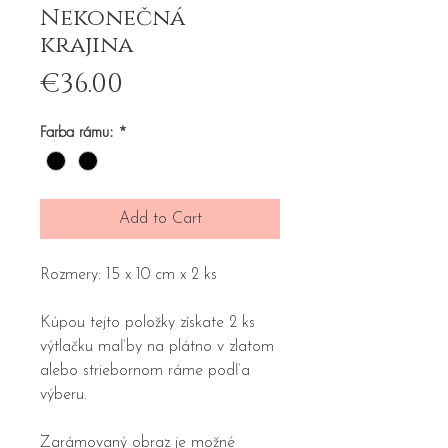
Nekonečná
krajina
Price
€36.00
Farba rámu:
*
Add to Cart
Rozmery: 15 x 10 cm x 2 ks
Kúpou tejto položky získate 2 ks
výtlačku maľby na plátno v zlatom
alebo striebornom ráme podľa
výberu.
Zarámovaný obraz je možné