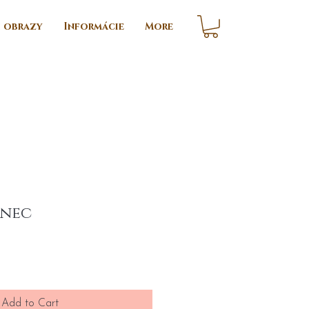
i obrazy
Informácie
More
anec
ce
Add to Cart