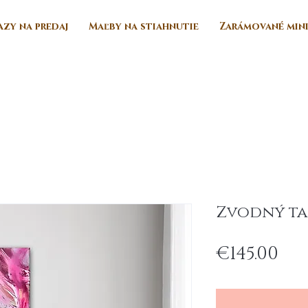
zy na predaj
Maľby na stiahnutie
Zarámované min
Zvodný t
Pri
€145.00